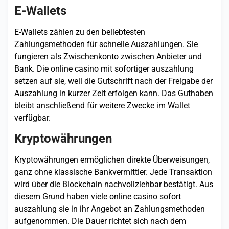
E-Wallets
E-Wallets zählen zu den beliebtesten
Zahlungsmethoden für schnelle Auszahlungen. Sie
fungieren als Zwischenkonto zwischen Anbieter und
Bank. Die online casino mit sofortiger auszahlung
setzen auf sie, weil die Gutschrift nach der Freigabe der
Auszahlung in kurzer Zeit erfolgen kann. Das Guthaben
bleibt anschließend für weitere Zwecke im Wallet
verfügbar.
Kryptowährungen
Kryptowährungen ermöglichen direkte Überweisungen,
ganz ohne klassische Bankvermittler. Jede Transaktion
wird über die Blockchain nachvollziehbar bestätigt. Aus
diesem Grund haben viele online casino sofort
auszahlung sie in ihr Angebot an Zahlungsmethoden
aufgenommen. Die Dauer richtet sich nach dem